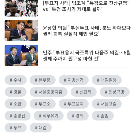
[투표지 사태] 법조계 "특검으로 진상규명"
vs "특검 조사가 제대로 될까"
윤상현 의원 "부실투표 사태, 분노 확대보다
권리 회복 실질적 해법 필요"
민주 "투표용지 국조특위 다음주 의결…6월
셋째 주까지 원구성 마칠 것"
# 수사
# 본부장
# 지방선거
# 대검찰청
# 경찰
# 서울중앙지검
# 선관위
# 진상규명
# 소환
# 투표소
# 투표용지
# 서울고검
# 중앙선
# 직무유기
# 경위
# 출범
# 투표
# 대검