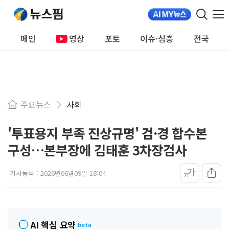
메인
영상
포토
이슈·심층
전국
주요뉴스
사회
'투표용지 부족 진상규명' 검·경 합수본
구성…본부장에 김태훈 3차장검사
가
기사등록 :
2026년06월09일 18:04
가
AI 핵심 요약
beta