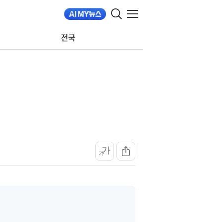
전국
가
가