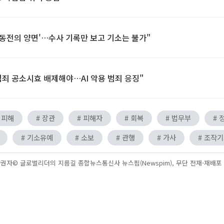
'동전의 양면'…수사 기록만 보고 기소는 불가"
죄 공소시효 배제해야…AI 악용 범죄 응징"
 피해
# 장관
# 피해자
# 회복
# 법무부
# 
# 기소유예
# 소보
# 관행
# 가사
# 조작
권자© 글로벌리더의 지름길 종합뉴스통신사 뉴스핌(Newspim), 무단 전재-재배포