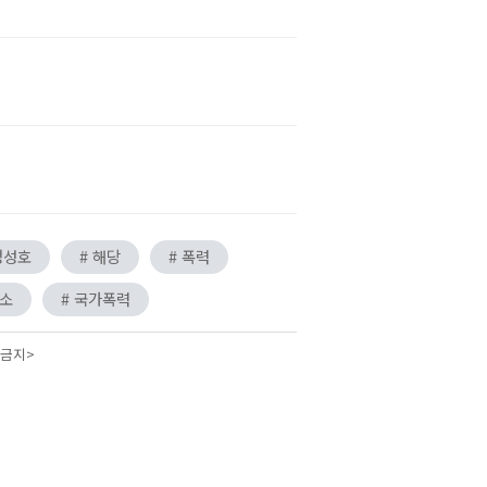
정성호
# 해당
# 폭력
기소
# 국가폭력
 금지>