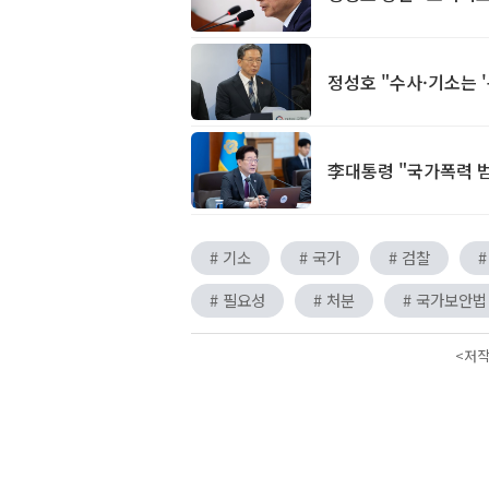
정성호 "수사·기소는 
李대통령 "국가폭력 범
# 기소
# 국가
# 검찰
#
# 필요성
# 처분
# 국가보안법
<저작