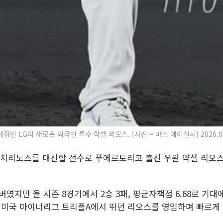
정인 LG의 새로운 외국인 투수 약셀 리오스. [사진 = 마스 에이전시] 2026.06.
니 치리노스를 대신할 선수로 푸에르토리코 출신 우완 약셀 리오스를
였지만 올 시즌 8경기에서 2승 3패, 평균자책점 6.68로 기대
, 미국 마이너리그 트리플A에서 뛰던 리오스를 영입하며 빠르게