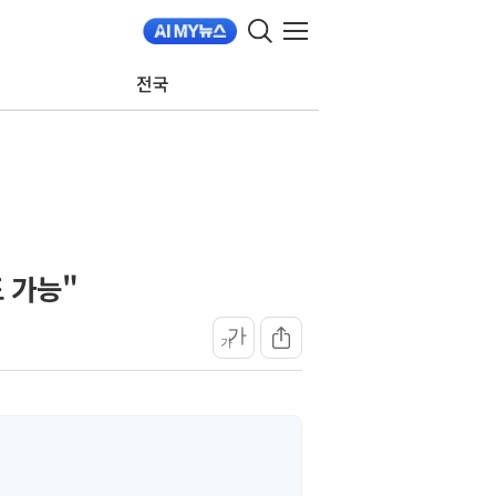
전국
도 가능"
가
가