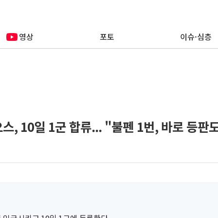
영상
포토
이슈·심층
오스, 10일 1군 합류... "불펜 1번, 바로 등판