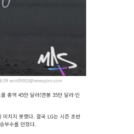
09 wcn05002@newspim.com
 총액 45만 달러(연봉 35만 달러·인
에 미치지 못했다. 결국 LG는 시즌 초반
 승부수를 던졌다.