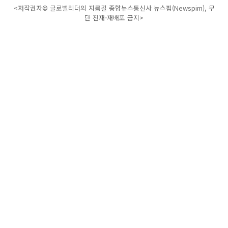
<저작권자© 글로벌리더의 지름길 종합뉴스통신사 뉴스핌(Newspim), 무
단 전재-재배포 금지>