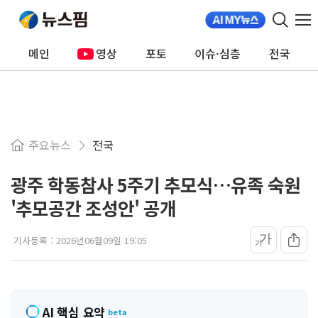
메인
영상
포토
이슈·심층
전국
주요뉴스
전국
광주 학동참사 5주기 추모식…유족 숙원
'추모공간 조성안' 공개
가
기사등록 :
2026년06월09일 19:05
가
AI 핵심 요약
beta