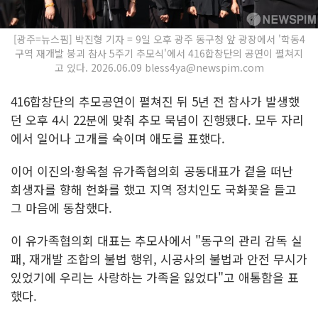
[광주=뉴스핌] 박진형 기자 = 9일 오후 광주 동구청 앞 광장에서 '학동4
구역 재개발 붕괴 참사 5주기 추모식'에서 416합창단의 공연이 펼쳐지
고 있다. 2026.06.09 bless4ya@newspim.com
416합창단의 추모공연이 펼쳐진 뒤 5년 전 참사가 발생했
던 오후 4시 22분에 맞춰 추모 묵념이 진행됐다. 모두 자리
에서 일어나 고개를 숙이며 애도를 표했다.
이어 이진의·황옥철 유가족협의회 공동대표가 곁을 떠난
희생자를 향해 헌화를 했고 지역 정치인도 국화꽃을 들고
그 마음에 동참했다.
이 유가족협의회 대표는 추모사에서 "동구의 관리 감독 실
패, 재개발 조합의 불법 행위, 시공사의 불법과 안전 무시가
있었기에 우리는 사랑하는 가족을 잃었다"고 애통함을 표
했다.