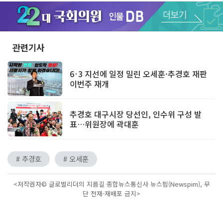
Unmute
관련기사
6·3 지선에 일정 밀린 오세훈·추경호 재판
이번주 재개
추경호 대구시장 당선인, 인수위 구성 발
표…위원장에 곽대훈
# 추경호
# 오세훈
<저작권자© 글로벌리더의 지름길 종합뉴스통신사 뉴스핌(Newspim), 무
단 전재-재배포 금지>