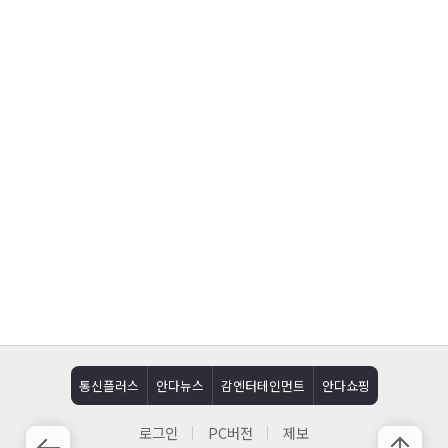
통신플러스
안다뉴스
감엔터테인먼트
안다쇼핑
로그인
PC버전
제보