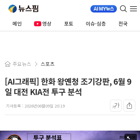
메인
영상
포토
이슈·심층
전국
주요뉴스
스포츠
[AI그래픽] 한화 왕옌청 조기강판, 6월 9
일 대전 KIA전 투구 분석
가
기사등록 :
2026년06월09일 20:19
가