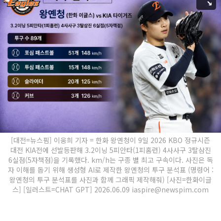
[대전=뉴스핌] 이웅희 기자 = 한화 왕옌청이 9일 2026 KBO 정규시즌
대전 KIA전에 선발등판해 3.2이닝 5피안타(1피홈런) 4사사구 3탈삼진
6실점(5자책점)을 기록했다. km/h는 구종 별 최고 구속이다. 사진은 독
자 이해를 돕기 위해 생성형 AI로 제작한 왕옌청의 투구 분석표 (명령어 :
왕옌청의 투구 분석표를 사진과 함께 그래픽 제작해줘) [사진=한화이글
스] [일러스트=CHAT GPT] 2026.06.09 iaspire@newspim.com