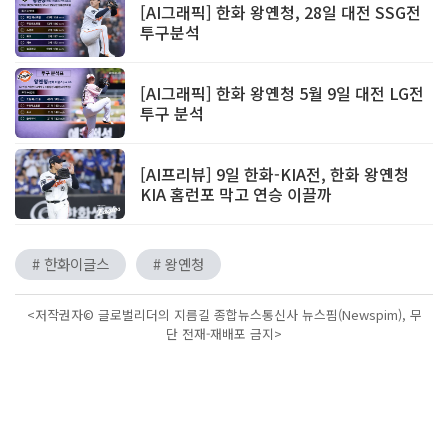
[AI그래픽] 한화 왕옌청, 28일 대전 SSG전
투구분석
[AI그래픽] 한화 왕옌청 5월 9일 대전 LG전
투구 분석
[AI프리뷰] 9일 한화-KIA전, 한화 왕옌청
KIA 홈런포 막고 연승 이끌까
# 한화이글스
# 왕옌청
<저작권자© 글로벌리더의 지름길 종합뉴스통신사 뉴스핌(Newspim), 무
단 전재-재배포 금지>