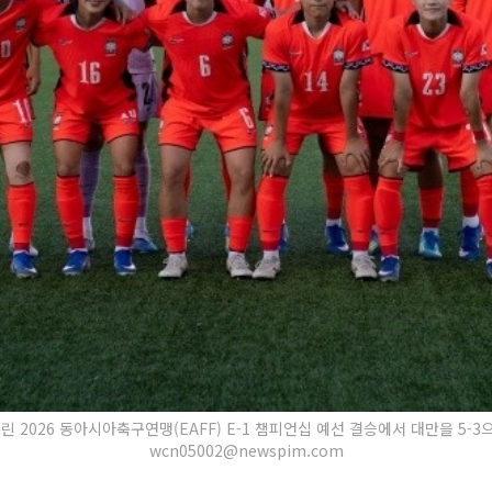
2026 동아시아축구연맹(EAFF) E-1 챔피언십 예선 결승에서 대만을 5-3으로 제압
wcn05002@newspim.com