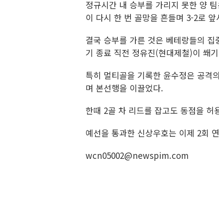
정규시간 내 승부를 가리지 못한 양 
이 다시 한 번 골망을 흔들며 3-2로
결국 승부를 가른 것은 베테랑들의 집중
기 종료 직전 정유진(현대제철)이 쐐
특히 멀티골을 기록한 윤수정은 공격의
며 본선행을 이끌었다.
한때 2골 차 리드를 잡고도 동점을 허
예선을 통과한 신상우호는 이제 2회 
wcn05002@newspim.com