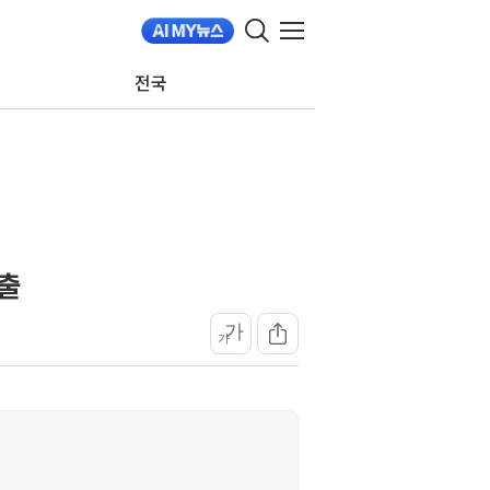
전국
진출
가
가