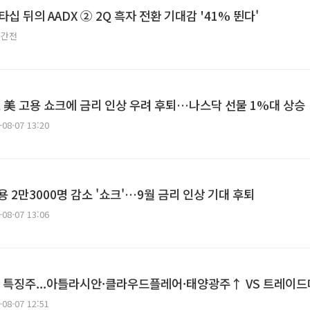
타십 뒤의 AADX ② 2Q 흑자 전환 기대감 '41% 뛴다'
시간전
 美 고용 쇼크에 금리 인상 우려 후퇴…나스닥 선물 1%대 상승
-08-07 13:20
고용 2만3000명 감소 '쇼크'…9월 금리 인상 기대 후퇴
-08-07 13:06
전 특징주...아틀라시안·클라우드플레어·태양광주↑ VS 트레
-08-07 12:51