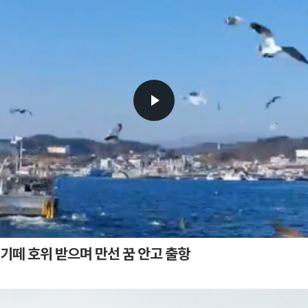
매기떼 호위 받으며 만선 꿈 안고 출항