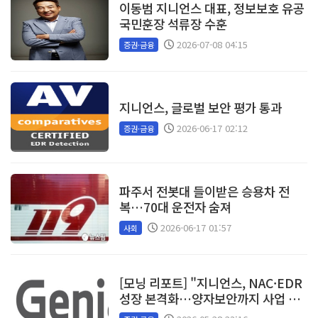
이동범 지니언스 대표, 정보보호 유공
국민훈장 석류장 수훈
2026-07-08 04:15
증권·금융
지니언스, 글로벌 보안 평가 통과
2026-06-17 02:12
증권·금융
파주서 전봇대 들이받은 승용차 전
복…70대 운전자 숨져
2026-06-17 01:57
사회
[모닝 리포트] "지니언스, NAC·EDR
성장 본격화…양자보안까지 사업 확
장"