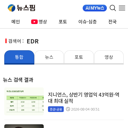
메인
영상
포토
이슈·심층
전국
EDR
검색어 :
통합
뉴스
포토
영상
뉴스 검색 결과
지니언스, 상반기 영업익 43억원·역
대 최대 실적
2026-08-04 00:51
증권·금융