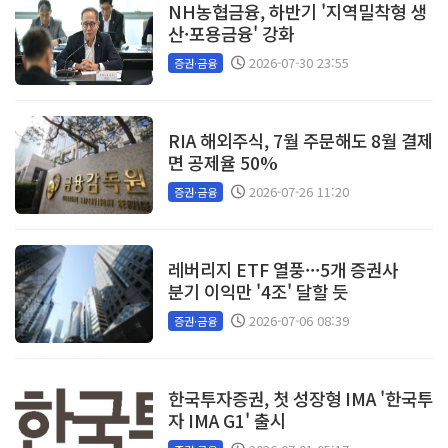
NH농협금융, 하반기 '지역밀착형 생
산·포용금융' 강화
2026-07-30 23:55
증권·금융
RIA 해외주식, 7월 주문해도 8월 결제
면 공제율 50%
2026-07-26 11:20
증권·금융
레버리지 ETF 열풍···5개 증권사
분기 이익만 '4조' 달할 듯
2026-07-06 08:39
증권·금융
한국투자증권, 첫 성장형 IMA '한국투
자 IMA G1' 출시