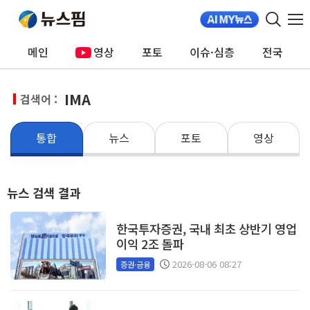
메인
영상
포토
이슈·심층
전국
IMA
검색어 :
통합
뉴스
포토
영상
뉴스 검색 결과
한국투자증권, 국내 최초 상반기 영업
이익 2조 돌파
2026-08-06 08:27
증권·금융