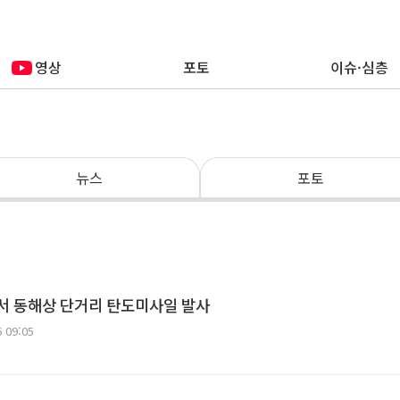
영상
포토
이슈·심층
뉴스
포토
원산서 동해상 단거리 탄도미사일 발사
6 09:05