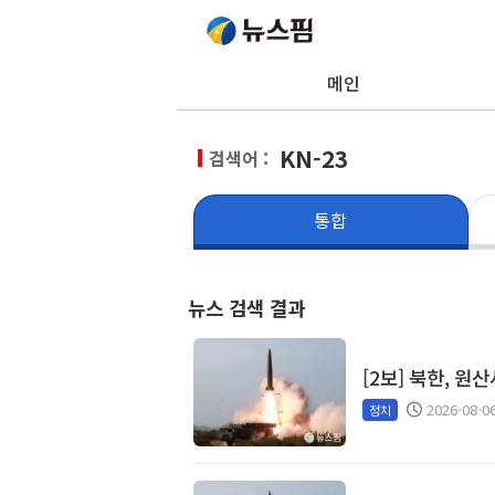
메인
KN-23
검색어 :
통합
뉴스 검색 결과
[2보] 북한, 
2026-08-0
정치