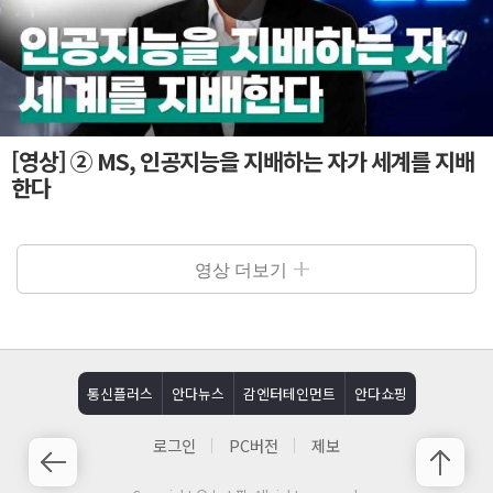
[영상] ② MS, 인공지능을 지배하는 자가 세계를 지배
한다
영상 더보기
통신플러스
안다뉴스
감엔터테인먼트
안다쇼핑
로그인
PC버전
제보