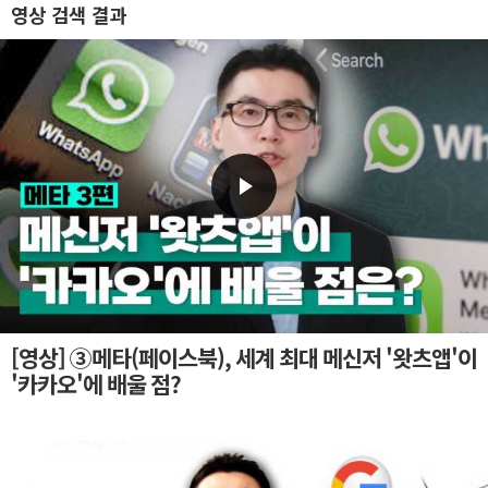
영상 검색 결과
[영상] ③메타(페이스북), 세계 최대 메신저 '왓츠앱'이
'카카오'에 배울 점?