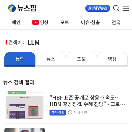
메인
영상
포토
이슈·심층
전국
LLM
검색어 :
통합
뉴스
포토
영상
뉴스 검색 결과
"HBF 표준 공개로 상용화 속도…
HBM 후공정株 수혜 전망" - 그로쓰
리서치
9 시간전
증권·금융