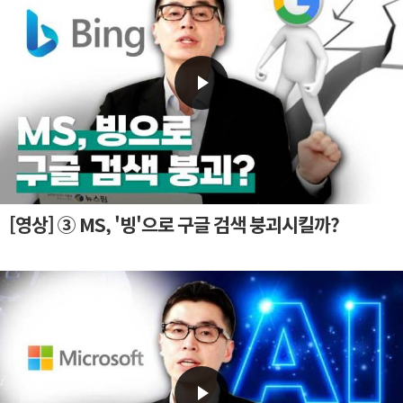
[영상] ③ MS, '빙'으로 구글 검색 붕괴시킬까?