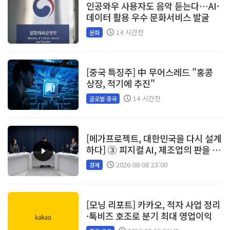
인공와우 사용자도 음악 듣는다…AI·
데이터 활용 우수 문화서비스 발굴
14 시간전
문화
[중국 특징주] 中 무어스레드 "홍콩
상장, 적기에 추진"
14 시간전
글로벌·중국
[메가프로젝트, 대한민국을 다시 설계
하다] ③ 피지컬 AI, 제조업의 판을 바
꾼다
2026-08-08 23:00
경제
[모닝 리포트] 카카오, 적자 사업 정리
·톡비즈 호조로 분기 최대 영업이익