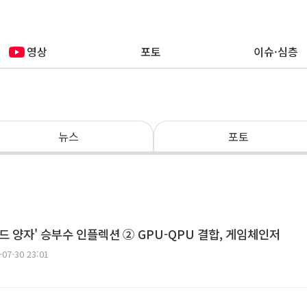
영상
포토
이슈·심층
뉴스
포토
리드 양자' 승부수 인플렉션 ② GPU-QPU 결합, 게임체인저
-07-30 23:01