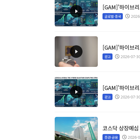
[GAM]'하이브리
2026
글로벌·중국
[GAM]'하이브
2026-07-3
광고
[GAM]'하이브리
2026-07-3
광고
코스닥 상장예심 
2026-0
증권·금융