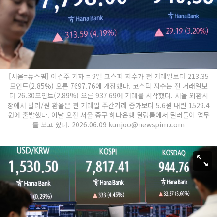
[서울=뉴스핌] 이건주 기자 = 9일 코스피 지수가 전 거래일보다 213.35
포인트(2.85%) 오른 7697.76에 개장했다. 코스닥 지수는 전 거래일보
다 26.30포인트(2.89%) 오른 937.69에 거래를 시작했다. 서울 외환시
장에서 달러/원 환율은 전 거래일 주간거래 종가보다 5.6원 내린 1529.4
원에 출발했다. 이날 오전 서울 중구 하나은행 딜링룸에서 딜러들이 업무
를 보고 있다. 2026.06.09 kunjoo@newspim.com