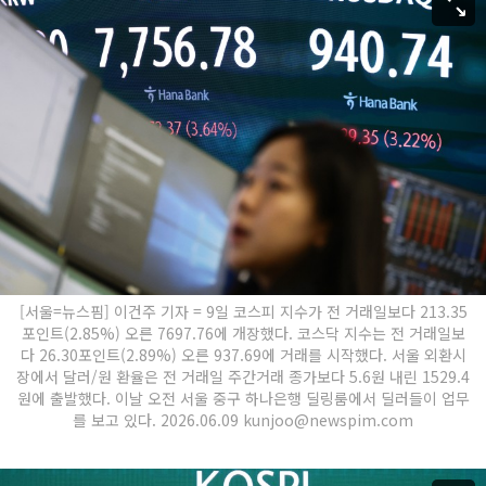
[서울=뉴스핌] 이건주 기자 = 9일 코스피 지수가 전 거래일보다 213.35
포인트(2.85%) 오른 7697.76에 개장했다. 코스닥 지수는 전 거래일보
다 26.30포인트(2.89%) 오른 937.69에 거래를 시작했다. 서울 외환시
장에서 달러/원 환율은 전 거래일 주간거래 종가보다 5.6원 내린 1529.4
원에 출발했다. 이날 오전 서울 중구 하나은행 딜링룸에서 딜러들이 업무
를 보고 있다. 2026.06.09 kunjoo@newspim.com