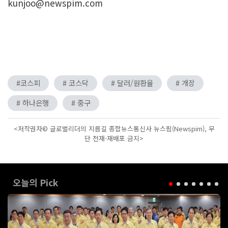
kunjoo@newspim.com
#코스피
# 코스닥
# 달러/원환율
# 개장
# 하나은행
# 중구
<저작권자© 글로벌리더의 지름길 종합뉴스통신사 뉴스핌(Newspim), 무
단 전재-재배포 금지>
오늘의 Pick