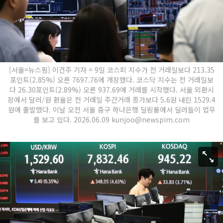
[서울=뉴스핌] 이건주 기자 = 9일 코스피 지수가 전 거래일보다 213.35
포인트(2.85%) 오른 7697.76에 개장했다. 코스닥 지수는 전 거래일보
다 26.30포인트(2.89%) 오른 937.69에 거래를 시작했다. 서울 외환시
장에서 달러/원 환율은 전 거래일 주간거래 종가보다 5.6원 내린 1529.4
원에 출발했다. 이날 오전 서울 중구 하나은행 딜링룸에서 딜러들이 업무
를 보고 있다. 2026.06.09 kunjoo@newspim.com