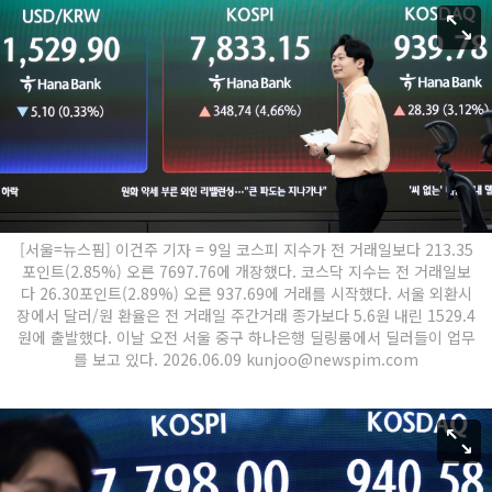
[서울=뉴스핌] 이건주 기자 = 9일 코스피 지수가 전 거래일보다 213.35
포인트(2.85%) 오른 7697.76에 개장했다. 코스닥 지수는 전 거래일보
다 26.30포인트(2.89%) 오른 937.69에 거래를 시작했다. 서울 외환시
장에서 달러/원 환율은 전 거래일 주간거래 종가보다 5.6원 내린 1529.4
원에 출발했다. 이날 오전 서울 중구 하나은행 딜링룸에서 딜러들이 업무
를 보고 있다. 2026.06.09 kunjoo@newspim.com