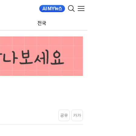
전국
공유
가
가