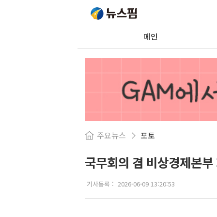
메인
주요뉴스
포토
국무회의 겸 비상경제본부
기사등록 :
2026-06-09 13:20:53