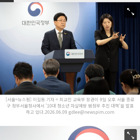
[서울=뉴스핌] 이길동 기자 = 최교진 교육부 장관이 9일 오후 서울 종로
구 정부서울청사에서 '10대 청소년 자살예방 범정부 추진 대책'을 발표
하고 있다.2026.06.09 gdlee@newspim.com