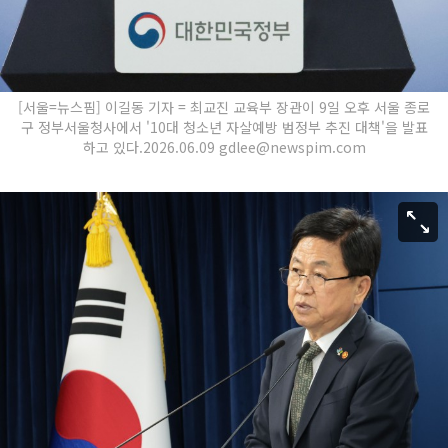
[서울=뉴스핌] 이길동 기자 = 최교진 교육부 장관이 9일 오후 서울 종로
구 정부서울청사에서 '10대 청소년 자살예방 범정부 추진 대책'을 발표
하고 있다.2026.06.09 gdlee@newspim.com