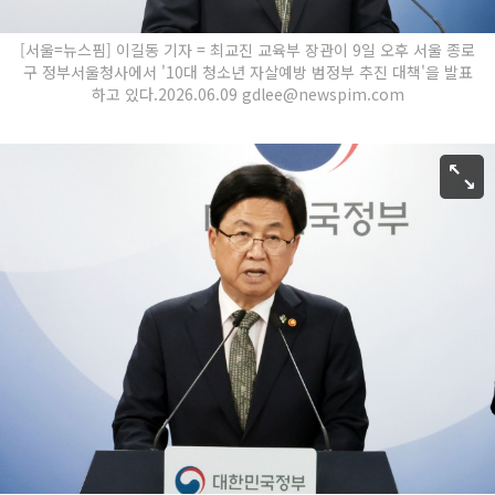
[서울=뉴스핌] 이길동 기자 = 최교진 교육부 장관이 9일 오후 서울 종로
구 정부서울청사에서 '10대 청소년 자살예방 범정부 추진 대책'을 발표
하고 있다.2026.06.09 gdlee@newspim.com