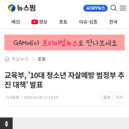
메인
영상
포토
이슈·심층
전국
주요뉴스
포토
교육부, '10대 청소년 자살예방 범정부 추
진 대책' 발표
기사등록 :
2026-06-09 15:18:59
공유
가
가