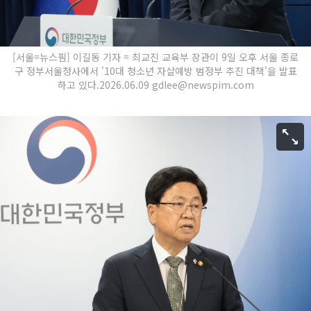
[서울=뉴스핌] 이길동 기자 = 최교진 교육부 장관이 9일 오후 서울 종로
구 정부서울청사에서 '10대 청소년 자살예방 범정부 추진 대책'을 발표
하고 있다.2026.06.09 gdlee@newspim.com