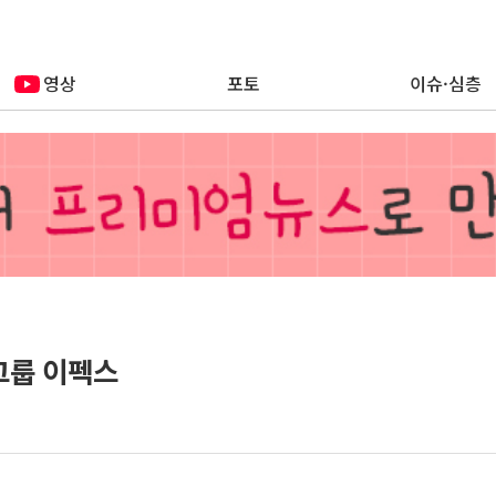
영상
포토
이슈·심층
 그룹 이펙스