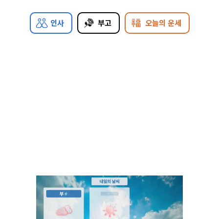
인사
부고
오늘의 운세