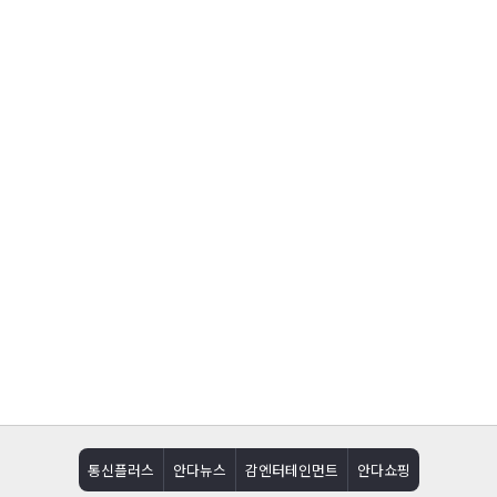
통신플러스
안다뉴스
감엔터테인먼트
안다쇼핑