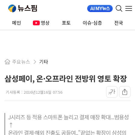
메인
영상
포토
이슈·심층
전국
주요뉴스
기타
삼성페이, 온·오프라인 전방위 영토 확장
가
기사등록 :
2016년12월16일 07:56
가
J시리즈 등 적용 스마트폰 늘리고 결제 매장 확대...범용성
↑
온라인 결제·해외 진출도 공들여.."끝없는 확장이 삼성의