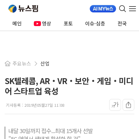
메인
영상
포토
이슈·심층
전국
주요뉴스
산업
SK텔레콤, AR‧VR‧보안‧게임‧미디
어 스타트업 육성
가
기사등록 :
2019년05월27일 11:08
가
내달 30일까지 접수...최대 15개사 선발
"5G 영역서 생태계 활성화 할 것"