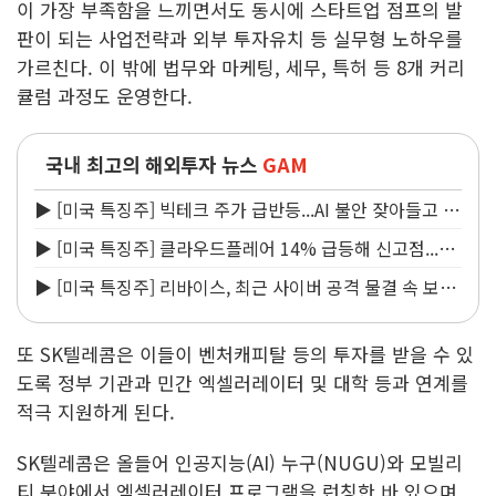
이 가장 부족함을 느끼면서도 동시에 스타트업 점프의 발
판이 되는 사업전략과 외부 투자유치 등 실무형 노하우를
가르친다. 이 밖에 법무와 마케팅, 세무, 특허 등 8개 커리
큘럼 과정도 운영한다.
국내 최고의 해외투자 뉴스
GAM
▶ [미국 특징주] 빅테크 주가 급반등...AI 불안 잦아들고 낙
관론 되살아나
▶ [미국 특징주] 클라우드플레어 14% 급등해 신고점...AI
지출 확대에 전망 상향
▶ [미국 특징주] 리바이스, 최근 사이버 공격 물결 속 보안
침해 사실 공개
또 SK텔레콤은 이들이 벤처캐피탈 등의 투자를 받을 수 있
도록 정부 기관과 민간 엑셀러레이터 및 대학 등과 연계를
적극 지원하게 된다.
SK텔레콤은 올들어 인공지능(AI) 누구(NUGU)와 모빌리
티 분야에서 엑셀러레이터 프로그램을 런칭한 바 있으며,