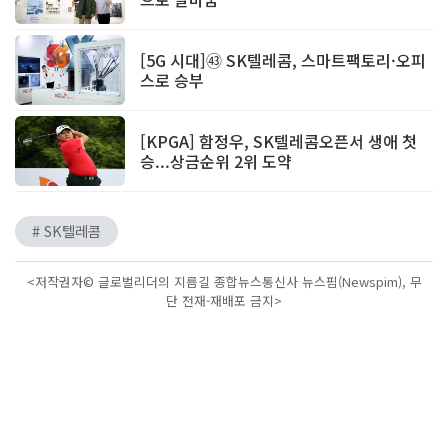
[5G 시대]㊸ SK텔레콤, 스마트팩토리·오피
스로 승부
[KPGA] 함정우, SK텔레콤오픈서 생애 첫
승...상금순위 2위 도약
# SK텔레콤
<저작권자© 글로벌리더의 지름길 종합뉴스통신사 뉴스핌(Newspim), 무
단 전재-재배포 금지>