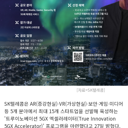
[자료=SK텔레콤]
SK텔레콤은 AR(증강현실)∙VR(가상현실)∙보안∙게임∙미디어
등 5개 분야에서 최대 15개 스타트업을 선발해 육성하는
'트루이노베이션 5GX 엑셀러레이터(True Innovation
5GX Accelerator)' 프로그램을 마련했다고 27일 밝혔다.