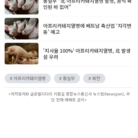
통일부 "北 아프리카돼지열병 발병, 공식 확
인된 바 없어"
아프리카돼지열병에 베트남 축산업 ‘지각변
동’ 예고
'치사율 100%' 아프리카돼지열병, 北 발생
설 우려
# 아프리카돼지열병
# 통일부
# 북한
<저작권자© 글로벌리더의 지름길 종합뉴스통신사 뉴스핌(Newspim), 무
단 전재-재배포 금지>