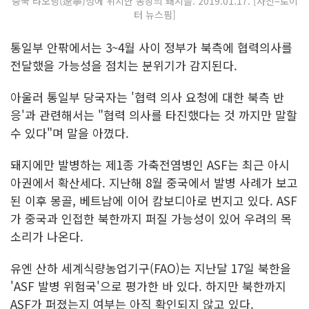
중국 랴오닝(遼寧)성에 위치한 농장의 돼지들. 2019.01.17. [사진=로이
터 뉴스핌]
통일부 안팎에서는 3~4월 사이 정부가 북측에 협력의사를
전달했을 가능성을 점치는 분위기가 감지된다.
아울러 통일부 당국자는 '협력 의사 요청에 대한 북측 반
응'과 관련해서는 "협력 의사를 타진했다는 것 까지만 말할
수 있다"며 말을 아꼈다.
돼지에만 발병하는 제1종 가축전염병인 ASF는 최근 아시
아권에서 확산세다. 지난해 8월 중국에서 발병 사례가 보고
된 이후 몽골, 베트남에 이어 캄보디아로 번지고 있다. ASF
가 중국과 인접한 북한까지 퍼질 가능성이 있어 우려의 목
소리가 나온다.
유엔 산하 세계식량농업기구(FAO)는 지난달 17일 북한을
'ASF 발병 위험국'으로 평가한 바 있다. 하지만 북한까지
ASF가 퍼졌는지 여부는 아직 확인되지 않고 있다.