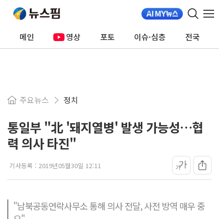
메인
영상
포토
이슈·심층
전국
주요뉴스
정치
통일부 "北 '돼지열병' 발생 가능성…협
력 의사 타진"
가
기사등록 :
2019년05월30일 12:11
가
"남북공동연락사무소 통해 의사 전달, 사전 방역 매우 중
요"