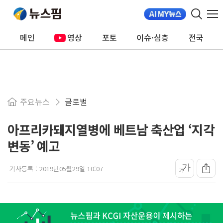
메인
영상
포토
이슈·심층
전국
주요뉴스
글로벌
아프리카돼지열병에 베트남 축산업 ‘지각
변동’ 예고
가
기사등록 :
2019년05월29일 10:07
가