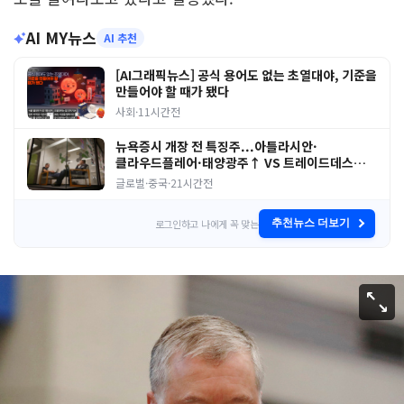
AI MY뉴스
AI 추천
[AI그래픽뉴스] 공식 용어도 없는 초열대야, 기준을
만들어야 할 때가 됐다
사회
·
11시간전
뉴욕증시 개장 전 특징주...아틀라시안·
클라우드플레어·태양광주↑ VS 트레이드데스크·
웬디스↓
글로벌·중국
·
21시간전
로그인하고 나에게 꼭 맞는
추천뉴스 더보기