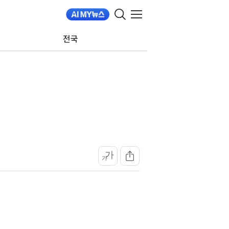
전국
가
가