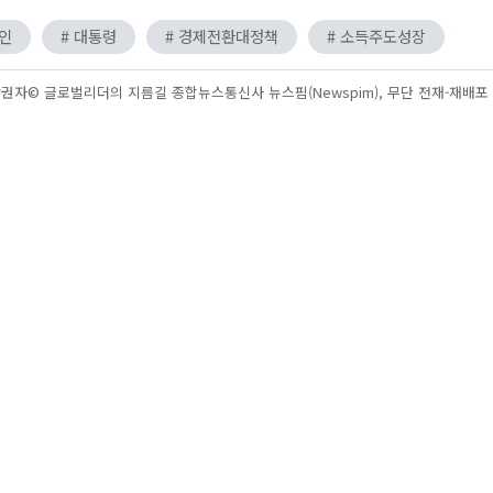
재인
# 대통령
# 경제전환대정책
# 소득주도성장
권자© 글로벌리더의 지름길 종합뉴스통신사 뉴스핌(Newspim), 무단 전재-재배포