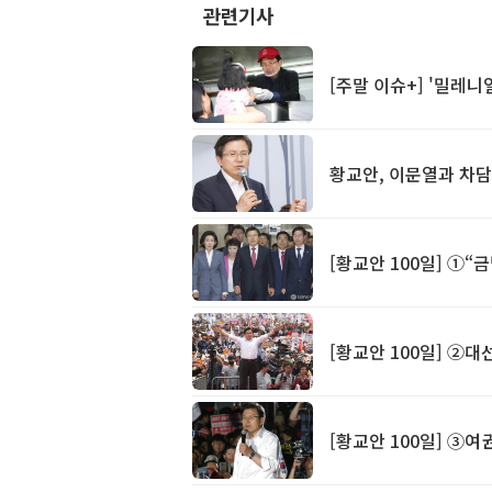
관련기사
[주말 이슈+] '밀레니
황교안, 이문열과 차담.
[황교안 100일] ①“
[황교안 100일] ②
[황교안 100일] ③여