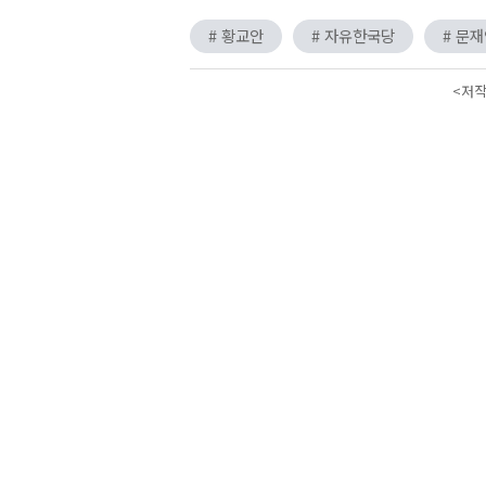
# 황교안
# 자유한국당
# 문
<저작