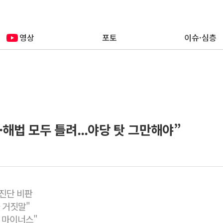
영상
포토
이슈·심층
·해법 모두 틀려...야당 탓 그만해야”
진단 비판
나 거짓말"
만 마이너스"