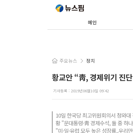
메인
주요뉴스
정치
황교안 “靑, 경제위기 진단
기사등록 :
2019년06월10일 09:42
10일 한국당 최고위원회의서 청와대 
황 "문대통령·靑 경제수석, 둘 중 하
"미·일·유럽 모두 높은 성장률..우리