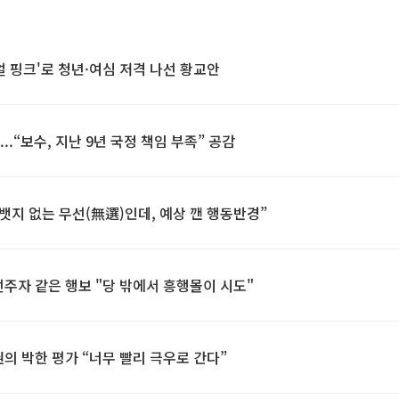
얼 핑크'로 청년·여심 저격 나선 황교안
..“보수, 지난 9년 국정 책임 부족” 공감
금뱃지 없는 무선(無選)인데, 예상 깬 행동반경”
대선주자 같은 행보 "당 밖에서 흥행몰이 시도"
권의 박한 평가 “너무 빨리 극우로 간다”