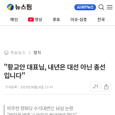
메인
영상
포토
이슈·심층
전국
주요뉴스
정치
"황교안 대표님, 내년은 대선 아닌 총선
입니다"
가
기사등록 :
2019년06월16일 13:47
가
박주현 평화당 수석대변인 16일 논평
"방랑을 멈추고 국회로 돌아와야 한다"