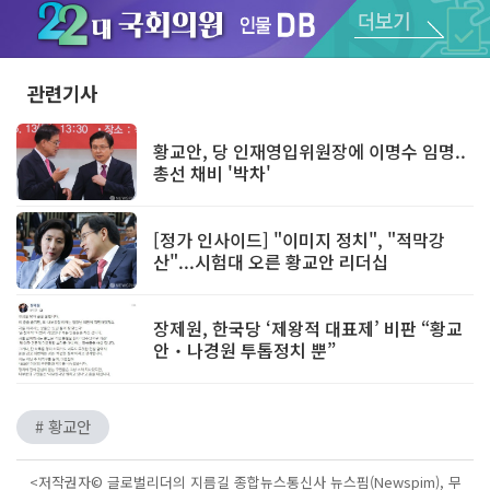
Unmute
관련기사
황교안, 당 인재영입위원장에 이명수 임명..
총선 채비 '박차'
[정가 인사이드] "이미지 정치", "적막강
산"...시험대 오른 황교안 리더십
장제원, 한국당 ‘제왕적 대표제’ 비판 “황교
안‧나경원 투톱정치 뿐”
# 황교안
<저작권자© 글로벌리더의 지름길 종합뉴스통신사 뉴스핌(Newspim), 무