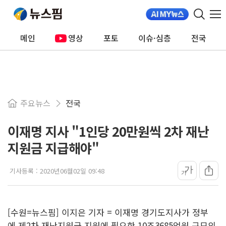
메인
영상
포토
이슈·심층
전국
주요뉴스
전국
이재명 지사 "1인당 20만원씩 2차 재난
지원금 지급해야"
가
기사등록 :
2020년06월02일 09:48
가
[수원=뉴스핌] 이지은 기자 = 이재명 경기도지사가 정부
에 제2차 재난지원금 지원에 필요한 10조3685억원 규모의