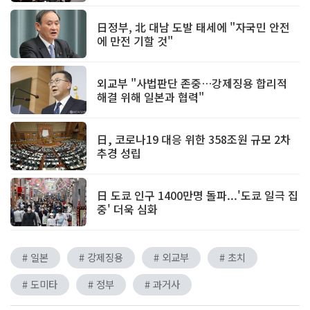
日정부, 北 대남 도발 태세에 "자국민 안전
에 만전 기할 것"
외교부 "사법판단 존중…강제징용 합리적
해결 위해 일본과 협력"
日, 코로나19 대응 위한 358조원 규모 2차
추경 성립
日 도쿄 인구 1400만명 돌파...'도쿄 일극 집
중' 더욱 심화
# 일본
# 강제징용
# 외교부
# 초치
# 도미타
# 정부
# 과거사