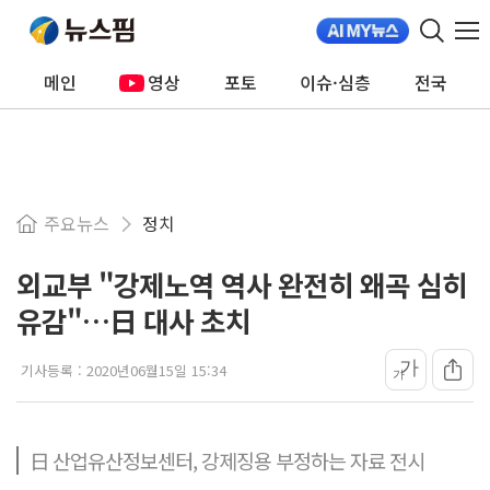
메인
영상
포토
이슈·심층
전국
주요뉴스
정치
외교부 "강제노역 역사 완전히 왜곡 심히
유감"…日 대사 초치
가
기사등록 :
2020년06월15일 15:34
가
日 산업유산정보센터, 강제징용 부정하는 자료 전시