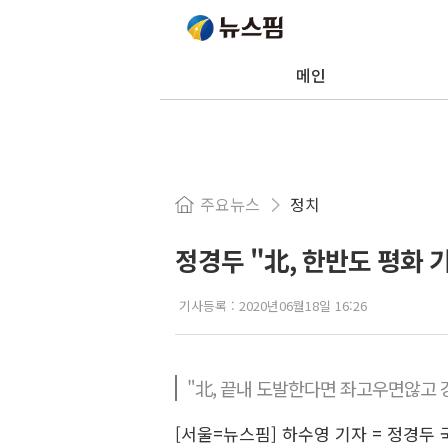
메인
주요뉴스
정치
정경두 "北, 한반도 평화
기사등록 :
2020년06월18일 16:26
"北, 끝내 도발한다면 좌고우면않고 
[서울=뉴스핌] 하수영 기자 = 정경두