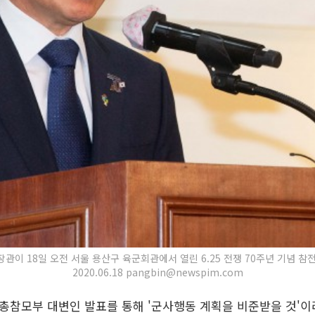
장관이 18일 오전 서울 용산구 육군회관에서 열린 6.25 전쟁 70주년 기념 
2020.06.18 pangbin@newspim.com
군 총참모부 대변인 발표를 통해 '군사행동 계획을 비준받을 것'