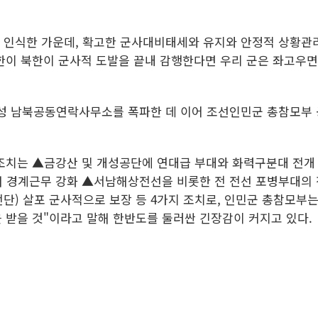
게 인식한 가운데, 확고한 군사대비태세와 유지와 안정적 상황관
북한이 북한이 군사적 도발을 끝내 감행한다면 우리 군은 좌고우
개성 남북공동연락사무소를 폭파한 데 이어 조선인민군 총참모부 
 조치는 ▲금강산 및 개성공단에 연대급 부대와 화력구분대 전
개해 경계근무 강화 ▲서남해상전선을 비롯한 전 전선 포병부대의 
) 살포 군사적으로 보장 등 4가지 조치로, 인민군 총참모부는
 받을 것"이라고 말해 한반도를 둘러싼 긴장감이 커지고 있다.