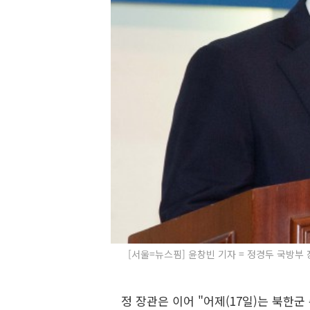
[서울=뉴스핌] 윤창빈 기자 = 정경두 국방부 
정 장관은 이어 "어제(17일)는 북한