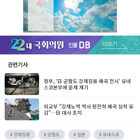
Unmute
관련기사
정부, '日 군함도 강제징용 왜곡 전시' 유네
스코본부에 문제 제기
외교부 "강제노역 역사 완전히 왜곡 심히 유
감"…日 대사 초치
# 강제징용
# 군함도
# 일본
# 유네스코