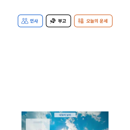
인사
부고
오늘의 운세