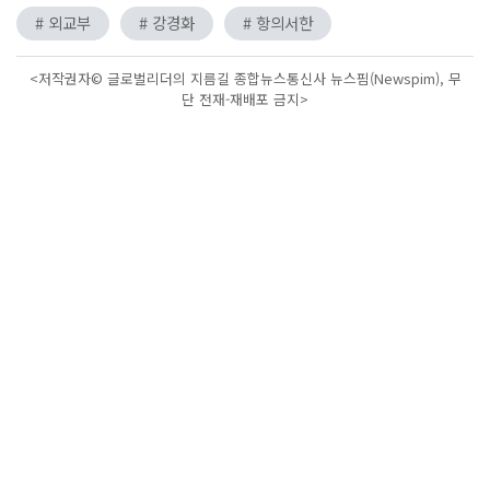
# 외교부
# 강경화
# 항의서한
<저작권자© 글로벌리더의 지름길 종합뉴스통신사 뉴스핌(Newspim), 무
단 전재-재배포 금지>