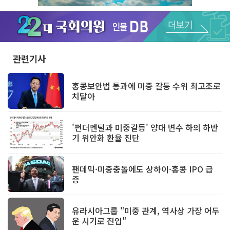
Unmute
관련기사
홍콩보안법 통과에 미중 갈등 수위 최고조로
치달아
'펀더멘털과 미중갈등' 양대 변수 하의 하반
기 위안화 환율 진단
팬데믹·미중충돌에도 상하이·홍콩 IPO 급
증
유라시아그룹 "미중 관계, 역사상 가장 어두
운 시기로 진입"