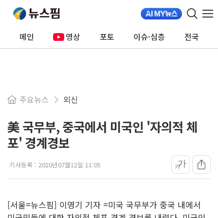
메인
영상
포토
이슈·심층
전국
주요뉴스
외신
美 국무부, 중국에서 미국인 '자의적 체
포' 경계경보
가
기사등록 :
2020년07월12일 11:05
가
[서울=뉴스핌] 이영기 기자 =미국 국무부가 중국 내에서
미국민들에 대한 자의적 체포 경계 경보를 내렸다. 미국인