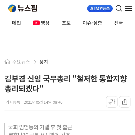
메인
영상
포토
이슈·심층
전국
주요뉴스
정치
김부겸 신임 국무총리 "철저한 통합지향
총리되겠다"
가
기사등록 :
2021년05월14일 08:46
가
국회 임명동의 가결 후 첫 출근
코호나19 극복 우선과제 강조