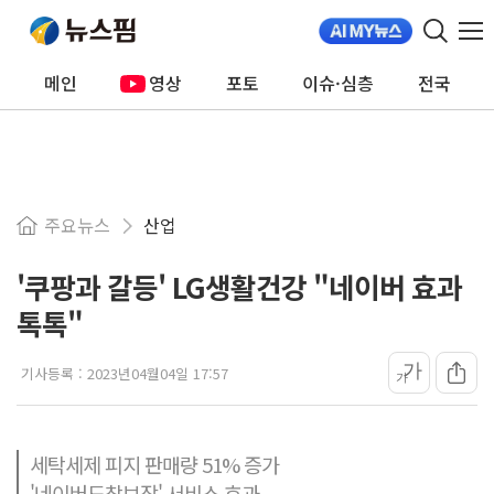
메인
영상
포토
이슈·심층
전국
주요뉴스
산업
'쿠팡과 갈등' LG생활건강 "네이버 효과
톡톡"
가
기사등록 :
2023년04월04일 17:57
가
세탁세제 피지 판매량 51% 증가
'네이버도착보장' 서비스 효과