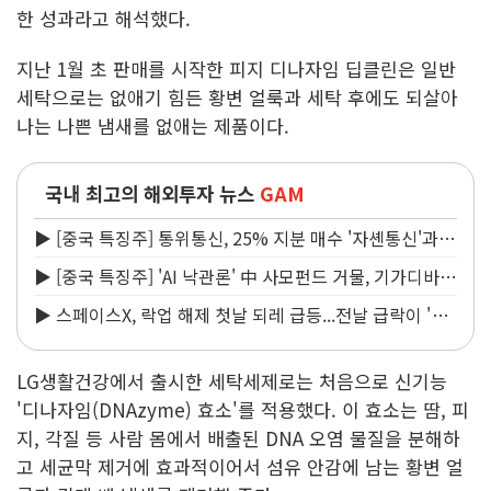
한 성과라고 해석했다.
지난 1월 초 판매를 시작한 피지 디나자임 딥클린은 일반
세탁으로는 없애기 힘든 황변 얼룩과 세탁 후에도 되살아
나는 나쁜 냄새를 없애는 제품이다.
국내 최고의 해외투자 뉴스
GAM
▶ [중국 특징주] 통위통신, 25% 지분 매수 '자셴통신'과
엔비디아 6G 협력설 부인
▶ [중국 특징주] 'AI 낙관론' 中 사모펀드 거물, 기가디바이
스 추가 매수 '4대주주로'
▶ 스페이스X, 락업 해제 첫날 되레 급등...전날 급락이 '예
방주사'
LG생활건강에서 출시한 세탁세제로는 처음으로 신기능
'디나자임(DNAzyme) 효소'를 적용했다. 이 효소는 땀, 피
지, 각질 등 사람 몸에서 배출된 DNA 오염 물질을 분해하
고 세균막 제거에 효과적이어서 섬유 안감에 남는 황변 얼