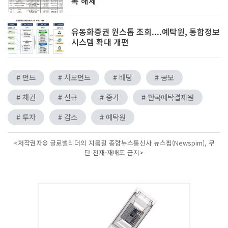
록 해제"
유동화증권 원스톱 조회....예탁원, 통합정보
시스템 확대 개편
# 펀드
# 사모펀드
# 배당
# 공모
# 채권
# 신규
# 증가
# 한국예탁결제원
# 투자
# 감소
# 예탁원
<저작권자© 글로벌리더의 지름길 종합뉴스통신사 뉴스핌(Newspim), 무
단 전재-재배포 금지>