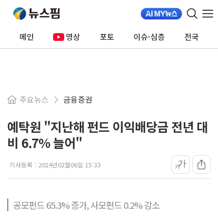
메인
영상
포토
이슈·심층
전국
주요뉴스
금융증권
예탁원 "지난해 펀드 이익배당금 전년 대
비 6.7% 늘어"
가
기사등록 :
2024년02월06일 15:33
가
공모펀드 65.3% 증가, 사모펀드 0.2% 감소