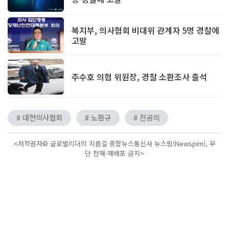
복지부, 의사협회 비대위 관계자 5명 경찰에
고발
주수호 의협 위원장, 경찰 소환조사 출석
# 대한의사협회
# 노환규
# 전공의
<저작권자© 글로벌리더의 지름길 종합뉴스통신사 뉴스핌(Newspim), 무
단 전재-재배포 금지>