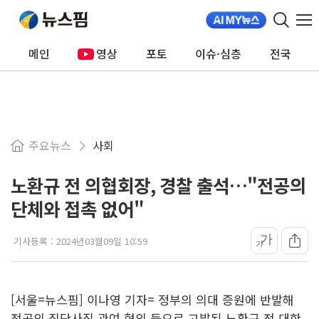
메인
영상
포토
이슈·심층
전국
주요뉴스
사회
노환규 전 의협회장, 경찰 출석…"전공의
단체와 접촉 없어"
가
기사등록 :
2024년03월09일 10:59
가
[서울=뉴스핌] 이나영 기자= 정부의 의대 증원에 반발해
전공의 집단사직 관여 혐의 등으로 고발된 노환규 전 대한