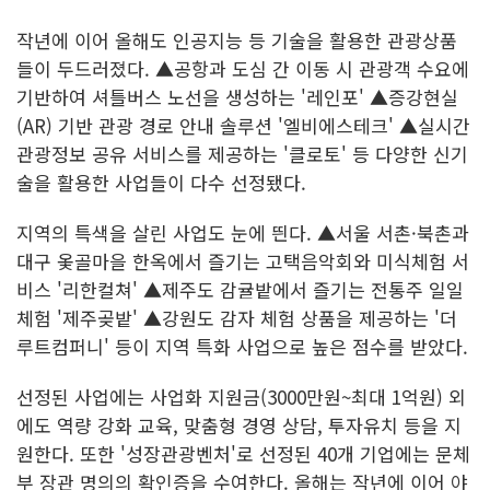
작년에 이어 올해도 인공지능 등 기술을 활용한 관광상품
들이 두드러졌다. ▲공항과 도심 간 이동 시 관광객 수요에
기반하여 셔틀버스 노선을 생성하는 '레인포' ▲증강현실
(AR) 기반 관광 경로 안내 솔루션 '엘비에스테크' ▲실시간
관광정보 공유 서비스를 제공하는 '클로토' 등 다양한 신기
술을 활용한 사업들이 다수 선정됐다.
지역의 특색을 살린 사업도 눈에 띈다. ▲서울 서촌·북촌과
대구 옻골마을 한옥에서 즐기는 고택음악회와 미식체험 서
비스 '리한컬쳐' ▲제주도 감귤밭에서 즐기는 전통주 일일
체험 '제주곶밭' ▲강원도 감자 체험 상품을 제공하는 '더
루트컴퍼니' 등이 지역 특화 사업으로 높은 점수를 받았다.
선정된 사업에는 사업화 지원금(3000만원~최대 1억원) 외
에도 역량 강화 교육, 맞춤형 경영 상담, 투자유치 등을 지
원한다. 또한 '성장관광벤처'로 선정된 40개 기업에는 문체
부 장관 명의의 확인증을 수여한다. 올해는 작년에 이어 야