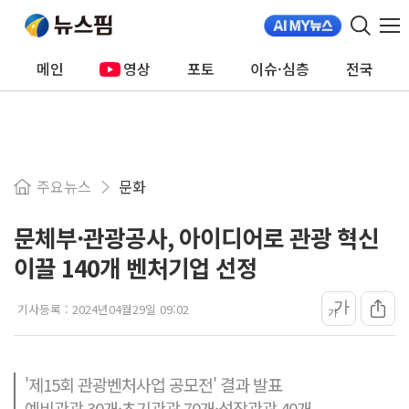
메인
영상
포토
이슈·심층
전국
주요뉴스
문화
문체부·관광공사, 아이디어로 관광 혁신
이끌 140개 벤처기업 선정
가
기사등록 :
2024년04월29일 09:02
가
'제15회 관광벤처사업 공모전' 결과 발표
예비관광 30개·초기관광 70개·성장관광 40개