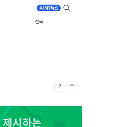
전국
가
가