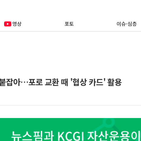
영상
포토
이슈·심층
 붙잡아…포로 교환 때 '협상 카드' 활용