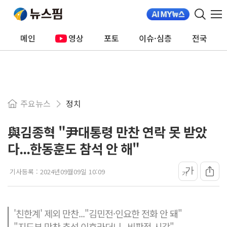
메인
영상
포토
이슈·심층
전국
주요뉴스
정치
與김종혁 "尹대통령 만찬 연락 못 받았
다...한동훈도 참석 안 해"
가
기사등록 :
2024년09월09일 10:09
가
'친한계' 제외 만찬..."김민전·인요한 전화 안 돼"
"지도부 만찬 추석 이후라더니...비판적 시각"