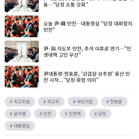
동…"당정 소통 강화"
오늘 尹-韓 만찬…대통령실 "당정 대화합의
만찬"
尹·與 지도부 만찬, 추석 이후로 연기…"민
생대책 고민 우선"
尹대통령-한동훈, '삼겹살·상추쌈' 용산 만
찬 시작..."당정 화합 의미"
# 최고위원
# 최고위
# 국민의힘
# 한동훈
# 윤석열
# 만찬
# 친한계
# 당정
# 대통령실