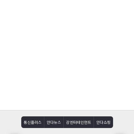
통신플러스
안다뉴스
감엔터테인먼트
안다쇼핑