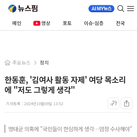
메인
영상
포토
이슈·심층
전국
주요뉴스
정치
한동훈, '김여사 활동 자제' 여당 목소리
에 "저도 그렇게 생각"
가
기사등록 :
2024년10월09일 13:52
가
명태균 의혹에 "국민들이 한심하게 생각…엄정 수사해야"