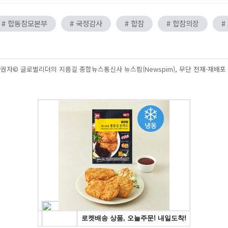
# 합동참모본부
# 국정감사
# 합참
# 합참의장
#
권자© 글로벌리더의 지름길 종합뉴스통신사 뉴스핌(Newspim), 무단 전재-재배포