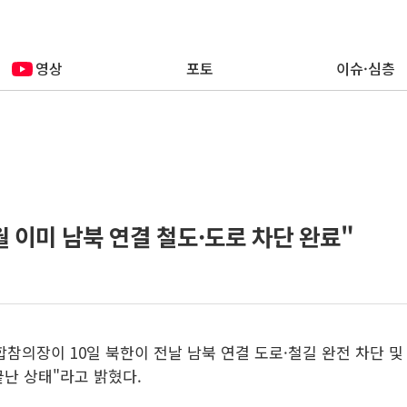
영상
포토
이슈·심층
월 이미 남북 연결 철도·도로 차단 완료"
 합참의장이 10일 북한이 전날 남북 연결 도로·철길 완전 차단 
끝난 상태"라고 밝혔다.