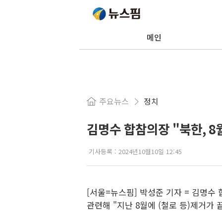
메인
주요뉴스
정치
김명수 합참의장 "북한, 8
기사등록 :
2024년10월10일 12:45
[서울=뉴스핌] 박성준 기자 = 김명수
관련해 "지난 8월에 (철로 등)제거가 