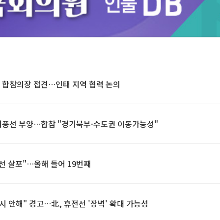
Unmute
 합참의장 접견…인태 지역 협력 논의
레기풍선 부양…합참 "경기북부·수도권 이동가능성"
풍선 살포"…올해 들어 19번째
시 안해" 경고…北, 휴전선 '장벽' 확대 가능성