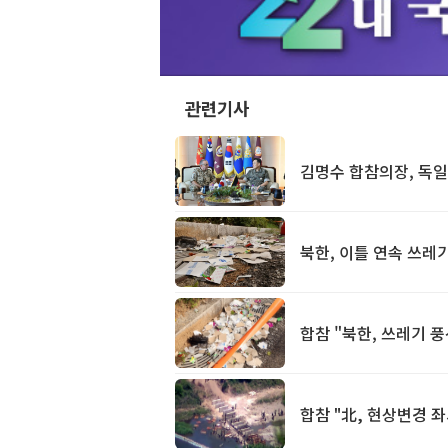
관련기사
김명수 합참의장, 독일
북한, 이틀 연속 쓰
합참 "북한, 쓰레기 
합참 "北, 현상변경 좌