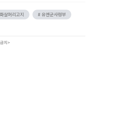
 화살머리고지
# 유엔군사령부
 금지>