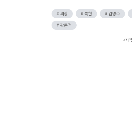
# 의장
# 북한
# 김명수
# 판문점
<저작