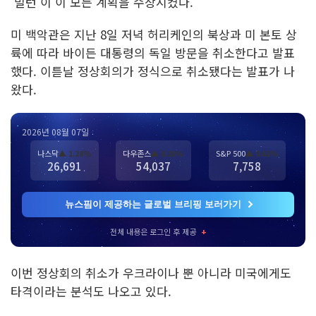
'밀턴'이 이 모든 계획을 수장시켰다.
미 백악관은 지난 8일 저녁 허리케인의 북상과 미 본토 상
륙에 따라 바이든 대통령의 독일 방문을 취소한다고 발표
했다. 이튿날 정상회의가 정식으로 취소됐다는 발표가 나
왔다.
2026년 08월 07일
나스닥
▲ 1.28%
다우존스
▲ 0.28%
S&P 500
▲ 0.61%
26,691
54,037
7,758
뉴스핌이 제공하는 글로벌 브리핑 보러가기
전체 내용은 로그인 후 제공
+
이번 정상회의 취소가 우크라이나 뿐 아니라 미국에게도
타격이라는 분석도 나오고 있다.