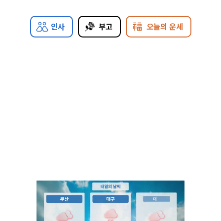
인사
부고
오늘의 운세