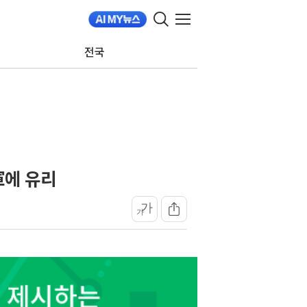
전국
軍에 유리
가
가