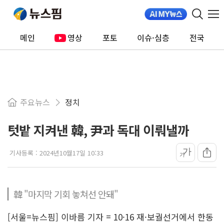
메인
영상
포토
이슈·심층
전국
주요뉴스
정치
텃밭 지켜낸 韓, 尹과 독대 이뤄낼까
가
기사등록 :
2024년10월17일 10:33
가
韓 "마지막 기회 놓쳐선 안돼"
[서울=뉴스핌] 이바름 기자 = 10·16 재·보궐선거에서 한동