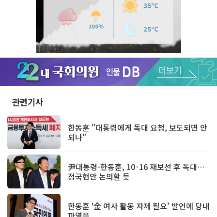
Unmute
관련기사
한동훈 "대통령에게 독대 요청, 보도되면 안
되나"
尹대통령-한동훈, 10·16 재보선 후 독대…
정국현안 논의할 듯
한동훈 '金 여사 활동 자제 필요' 발언에 당내
파열음