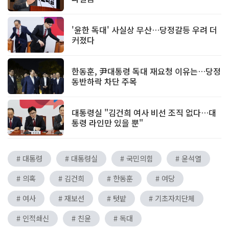
'윤한 독대' 사실상 무산…당정갈등 우려 더
커졌다
한동훈, 尹대통령 독대 재요청 이유는…당정
동반하락 차단 주목
대통령실 "김건희 여사 비선 조직 없다…대
통령 라인만 있을 뿐"
# 대통령
# 대통령실
# 국민의힘
# 윤석열
# 의혹
# 김건희
# 한동훈
# 여당
# 여사
# 재보선
# 텃밭
# 기초자치단체
# 인적쇄신
# 친윤
# 독대