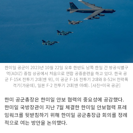
한미일 공군이 2023년 10월 22일 오후 한반도 남쪽 한일 간 방공식별구
역(ADIZ) 중첩 상공에서 처음으로 연합 공중훈련을 하고 있다. 한국 공
군 F-15K 전투기 2대(맨 위), 미 공군 F-16 전투기 2대와 B-52H 전략폭
격기(가운데), 일본 F-2 전투기 2대(맨 아래). [사진=미국 공군]
한미 공군총장은 한미일 안보 협력의 중요성에 공감했다.
한미일 국방장관이 지난 7월 체결한 한미일 안보협력 프레
임워크를 뒷받침하기 위해 한미일 공군총장급 회의를 정례
적으로 여는 방안을 논의했다.