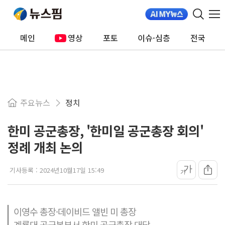
메인
영상
포토
이슈·심층
전국
주요뉴스
정치
한미 공군총장, '한미일 공군총장 회의'
정례 개최 논의
가
기사등록 :
2024년10월17일 15:49
가
이영수 총장·데이비드 앨빈 미 총장
계룡대 공군본부서 한미 공군총장 대담