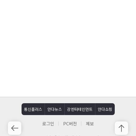
통신플러스
안다뉴스
감엔터테인먼트
안다쇼핑
로그인
PC버전
제보