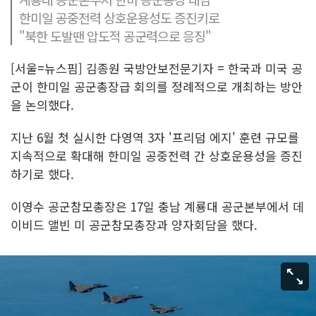
한미일 공중전력 상호운용성도 증진키로
"북한 도발땐 압도적 공군력으로 응징"
[서울=뉴스핌] 김종원 국방안보전문기자 = 한국과 미국 공
군이 한미일 공군총장급 회의를 정례적으로 개최하는 방안
을 논의했다.
지난 6월 첫 실시한 다영역 3자 '프리덤 에지' 훈련 규모를
지속적으로 확대해 한미일 공중전력 간 상호운용성을 증진
하기로 했다.
이영수 공군참모총장은 17일 충남 계룡대 공군본부에서 데
이비드 앨빈 미 공군참모총장과 양자회담을 했다.