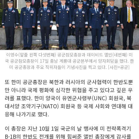
이영수(앞줄 왼쪽 다섯번째) 공군참모총장과 데이비드 앨빈(네번째) 미
국 공군참모총장이 17일 충남 계룡대 공군본부에서 양자회담을 했다. 한
미 공군총장과 주요 직위자들이 기념사진을 찍고 있다. [사진=공군]
또 한미 공군총장은 북한과 러시아의 군사협력이 한반도뿐
만 아니라 국제 평화에 심각한 위협을 주고 있다고 깊은 우
려를 표했다. 한미 양국이 유엔군사령부(UNC) 회원국, 북
대서양 조약기구(NATO) 회원국 등 국제 사회와 연대해 대
응해 나가기로 했다.
이 총장은 지난 10월 1일 국군의 날 행사에 미 전략폭격기
B-1B의 한반도 전개를 위해 힘써준 앨빈 총장에게 감사를