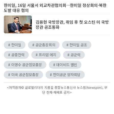
한미일, 16일 서울서 외교차관협의회…한미일 정상회의·북한
도발 대응 협의
김용현 국방장관, 취임 후 첫 오스틴 미 국방
장관 공조통화
# 한미일
# 공군총장회의
# 한미일 공조
# 공중전력
# 프리덤 에지
# 공군력
# 이영수 공군참모총장
# 데이비드 앨빈
# 미국 공군참모총장
# 한미공군 양자회담
<저작권자© 글로벌리더의 지름길 종합뉴스통신사 뉴스핌(Newspim), 무
단 전재-재배포 금지>