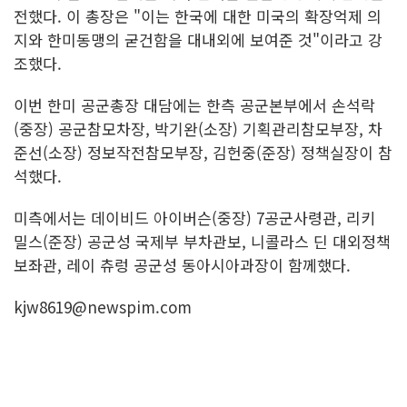
전했다. 이 총장은 "이는 한국에 대한 미국의 확장억제 의
지와 한미동맹의 굳건함을 대내외에 보여준 것"이라고 강
조했다.
이번 한미 공군총장 대담에는 한측 공군본부에서 손석락
(중장) 공군참모차장, 박기완(소장) 기획관리참모부장, 차
준선(소장) 정보작전참모부장, 김헌중(준장) 정책실장이 참
석했다.
미측에서는 데이비드 아이버슨(중장) 7공군사령관, 리키
밀스(준장) 공군성 국제부 부차관보, 니콜라스 딘 대외정책
보좌관, 레이 츄렁 공군성 동아시아과장이 함께했다.
kjw8619@newspim.com