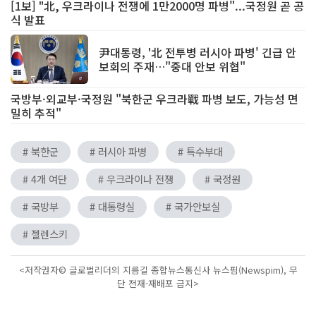
[1보] "北, 우크라이나 전쟁에 1만2000명 파병"...국정원 곧 공
식 발표
尹대통령, '北 전투병 러시아 파병' 긴급 안
보회의 주재…"중대 안보 위협"
국방부·외교부·국정원 "북한군 우크라戰 파병 보도, 가능성 면
밀히 추적"
# 북한군
# 러시아 파병
# 특수부대
# 4개 여단
# 우크라이나 전쟁
# 국정원
# 국방부
# 대통령실
# 국가안보실
# 젤렌스키
<저작권자© 글로벌리더의 지름길 종합뉴스통신사 뉴스핌(Newspim), 무
단 전재-재배포 금지>