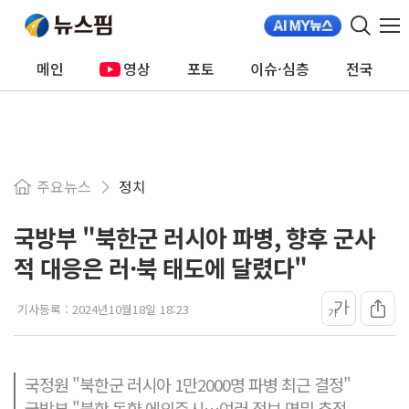
메인
영상
포토
이슈·심층
전국
주요뉴스
정치
국방부 "북한군 러시아 파병, 향후 군사
적 대응은 러·북 태도에 달렸다"
가
기사등록 :
2024년10월18일 18:23
가
국정원 "북한군 러시아 1만2000명 파병 최근 결정"
국방부 "북한 동향 에의주시…여러 정보 면밀 추적