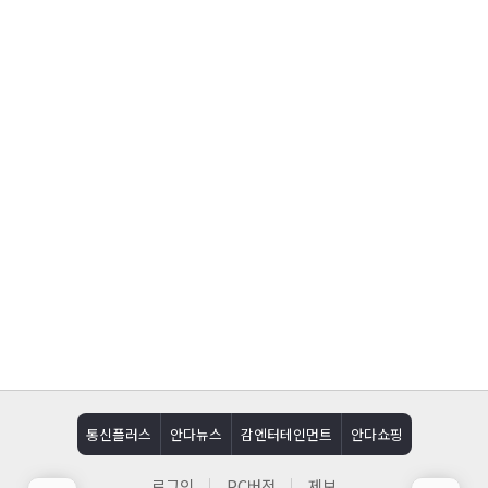
통신플러스
안다뉴스
감엔터테인먼트
안다쇼핑
로그인
PC버전
제보