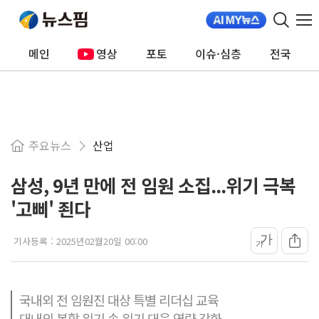
메인
영상
포토
이슈·심층
전국
주요뉴스
산업
삼성, 9년 만에 전 임원 소집...위기 극복
'고삐' 죈다
가
기사등록 :
2025년02월20일 00:00
가
국내외 전 임원진 대상 특별 리더십 교육
대내외 복합 위기 속 위기 대응 역량 강화