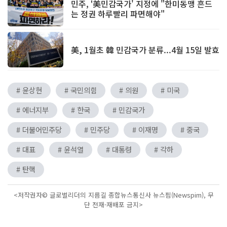
민주, '美민감국가' 지정에 "한미동맹 흔드
는 정권 하루빨리 파면해야"
美, 1월초 韓 민감국가 분류...4월 15일 발효
# 윤상현
# 국민의힘
# 의원
# 미국
# 에너지부
# 한국
# 민감국가
# 더불어민주당
# 민주당
# 이재명
# 중국
# 대표
# 윤석열
# 대통령
# 각하
# 탄핵
<저작권자© 글로벌리더의 지름길 종합뉴스통신사 뉴스핌(Newspim), 무
단 전재-재배포 금지>