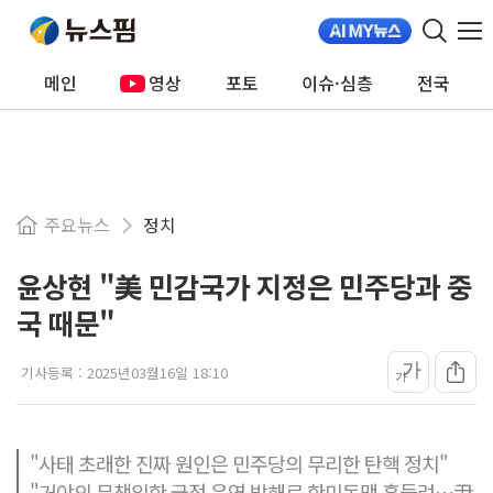
메인
영상
포토
이슈·심층
전국
주요뉴스
정치
윤상현 "美 민감국가 지정은 민주당과 중
국 때문"
가
기사등록 :
2025년03월16일 18:10
가
"사태 초래한 진짜 원인은 민주당의 무리한 탄핵 정치"
"거야의 무책임한 국정 운영 방해로 한미동맹 흔들려…尹,