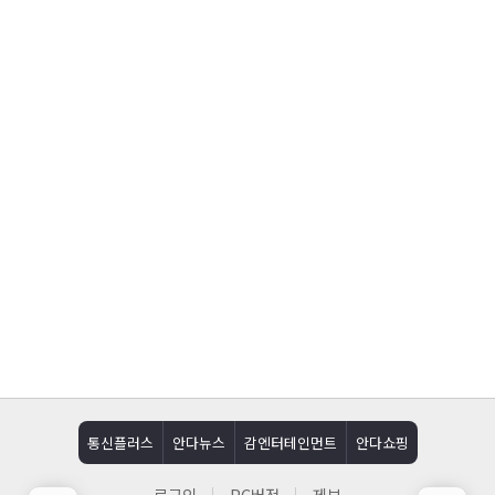
통신플러스
안다뉴스
감엔터테인먼트
안다쇼핑
로그인
PC버전
제보