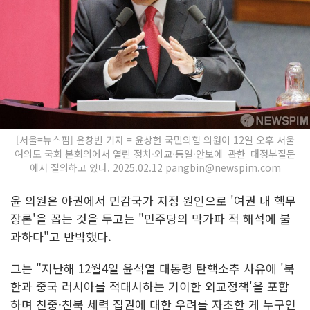
[서울=뉴스핌] 윤창빈 기자 = 윤상현 국민의힘 의원이 12일 오후 서울
여의도 국회 본회의에서 열린 정치·외교·통일·안보에 관한 대정부질문
에서 질의하고 있다. 2025.02.12 pangbin@newspim.com
윤 의원은 야권에서 민감국가 지정 원인으로 '여권 내 핵무
장론'을 꼽는 것을 두고는 "민주당의 막가파 적 해석에 불
과하다"고 반박했다.
그는 "지난해 12월4일 윤석열 대통령 탄핵소추 사유에 '북
한과 중국 러시아를 적대시하는 기이한 외교정책'을 포함
하며 친중·친북 세력 집권에 대한 우려를 자초한 게 누구인