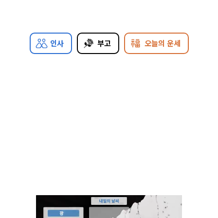
인사
부고
오늘의 운세