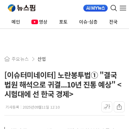
메인
영상
포토
이슈·심층
전국
주요뉴스
산업
[이슈터미네이터] 노란봉투법① "결국
법원 해석으로 귀결...10년 진통 예상" <
시험대에 선 한국 경제>
가
기사등록 :
2025년09월11일 12:10
가