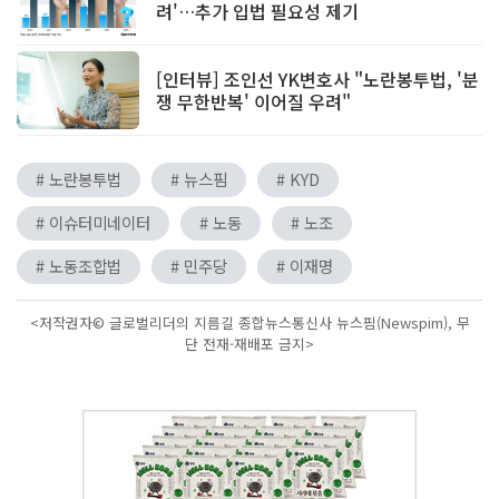
려'…추가 입법 필요성 제기
[인터뷰] 조인선 YK변호사 "노란봉투법, '분
쟁 무한반복' 이어질 우려"
# 노란봉투법
# 뉴스핌
# KYD
# 이슈터미네이터
# 노동
# 노조
# 노동조합법
# 민주당
# 이재명
<저작권자© 글로벌리더의 지름길 종합뉴스통신사 뉴스핌(Newspim), 무
단 전재-재배포 금지>