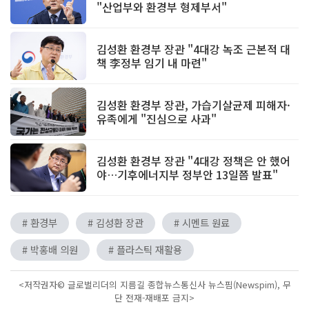
"산업부와 환경부 형제부서"
김성환 환경부 장관 "4대강 녹조 근본적 대
책 李정부 임기 내 마련"
김성환 환경부 장관, 가습기살균제 피해자·
유족에게 "진심으로 사과"
김성환 환경부 장관 "4대강 정책은 안 했어
야…기후에너지부 정부안 13일쯤 발표"
# 환경부
# 김성환 장관
# 시멘트 원료
# 박홍배 의원
# 플라스틱 재활용
<저작권자© 글로벌리더의 지름길 종합뉴스통신사 뉴스핌(Newspim), 무
단 전재-재배포 금지>