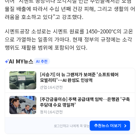
이어 "시멘트 공장이나 소각시설 인근 주민들께서는 오염
물질 배출에 따라서 수십 년째 건강 피해, 그리고 생활의 어
려움을 호소하고 있다"고 강조했다.
시멘트공장 소성로는 시멘트 원료를 1450~2000℃의 고온
으로 가열하는 일종의 가마다. 현재 정부의 규정에는 소각
행위도 재활용 범위에 포함되어 있다.
AI MY뉴스
AI 추천
[시승기] 더 뉴 그랜저가 보여준 '소프트웨어
모빌리티'···AI 완성도 인상적
산업
·
16시간전
[주간금융이슈] 주택 공급대책 임박…은행권 '구축
주담대 수요 꺾일까'
정치
·
16시간전
로그인하고 나에게 꼭 맞는
추천뉴스 더보기