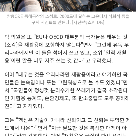
쌍용C&E 동해공장의 소성로. 2000도에 달하는 고온에서 석회석 등을
구워 시멘트를 만든다. [사진=뉴스핌 DB]
박 의원은 또 "EU나 OECD 대부분의 국가들은 태우는 것
(소각)을 재활용에 포함하지 않는다"면서 "그런데 유독 우
리나라에서만 이 둘을 섞어서 쓰고 있고, 소위 '열적 재활
용'이란 말을 너무 자주 쓰는 것 같다"고 우려했다.
이어 "태우는 것을 우리나라만 재활용이라고 얘기하면 국
민들은 눈속임이나 또는 그린워싱으로 볼 수도 있겠다"면
서 "국민들이 정성껏 분리수거한 쓰레기가 결국 소각된다
면 재활용 통계도, 순환경제도, 또 탄소중립도 모두 공허해
진다"고 지적했다.
그는 "핵심은 기술이 아니라 신뢰이고 그 신뢰는 투명한 제
도에서 나온다"면서 "지금 필요한 것은 복잡한 대책이 아
니다"라고 강조했다. 이어 "재활용은 물질이 다시 쓰이는