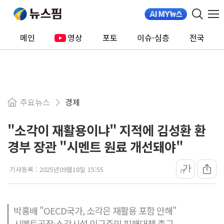
메인
영상
포토
이슈·심층
전국
주요뉴스
경제
"소각이 재활용이냐" 지적에 김성환 환
경부 장관 "시멘트 원료 개선돼야"
가
기사등록 :
2025년09월18일 15:55
가
박홍배 "OECD국가, 소각은 재활용 포함 안해"
시멘트공장·소각시설 인근주민 피해대책 촉구