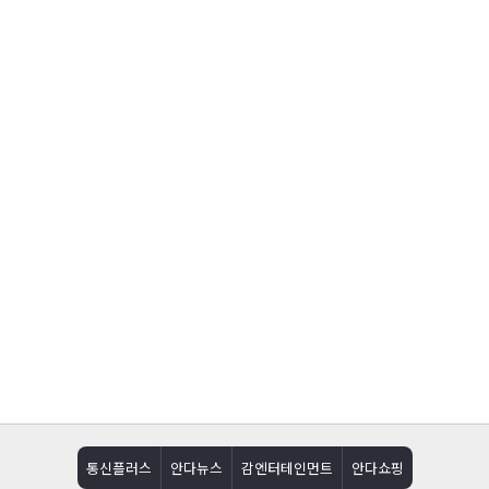
통신플러스
안다뉴스
감엔터테인먼트
안다쇼핑