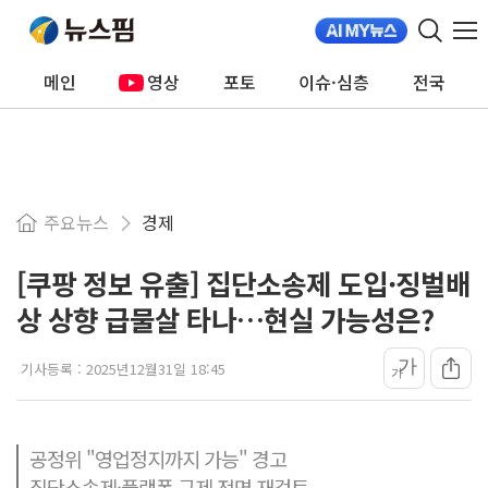
메인
영상
포토
이슈·심층
전국
주요뉴스
경제
[쿠팡 정보 유출] 집단소송제 도입·징벌배
상 상향 급물살 타나…현실 가능성은?
가
기사등록 :
2025년12월31일 18:45
가
공정위 "영업정지까지 가능" 경고
집단소송제·플랫폼 규제 전면 재검토