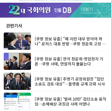
Unmute
관련기사
[쿠팡 정보 유출] "왜 이런 대우 받아야 하
나" 로저스 대표 반발…쿠팡 청문회 고성 충
돌
[쿠팡 정보 유출] 연석 청문회·영업정지 거
론…쿠팡 사태, 연말까지 불붙는다
[쿠팡 정보 유출] 주병기 공정위원장 "집단
소송도 검토 대상"…플랫폼 규제 강화 시사
[쿠팡 정보 유출] '벌써 20만' 집단소송 움직
임…손해배상·과징금 사례 어땠나