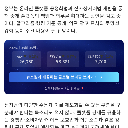
정부는 온라인 플랫폼 공정화법과 전자상거래법 개편을 통
해 중개 플랫폼의 책임과 의무를 확대하는 방안을 검토 중
이다. 알고리즘·랭킹 기준 공개, 약관·광고 표시의 투명성
강화 등이 주된 내용이 될 전망이다.
2026년 08월 06일
나스닥
▼ -0.01%
다우존스
▼ -0.87%
S&P 500
▼ -0.2%
26,360
53,881
7,708
뉴스핌이 제공하는 글로벌 브리핑 보러가기
전체 내용은 로그인 후 제공
+
정치권의 다양한 주문과 이를 제도화할 수 있는 부분을 구
분해야 한다는 목소리도 적지 않다. 플랫폼 경제를 규율하
는 경쟁법·소비자법·데이터 보호법과 집단소송과 같은 강
력한 규제 도입시 예상되는 파급 효과까지 고려해야 한다