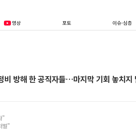
영상
포토
이슈·심층
정비 방해 한 공직자들…마지막 기회 놓치지 
다"
처벌"