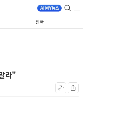
전국
말라"
가
가