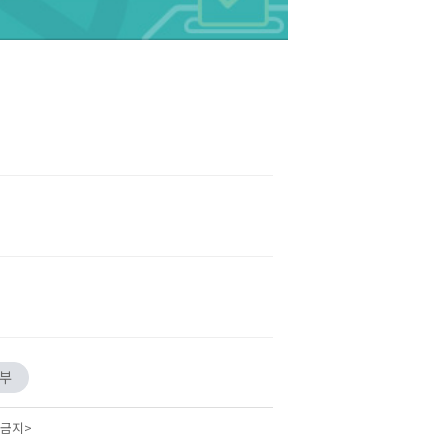
안부
 금지>