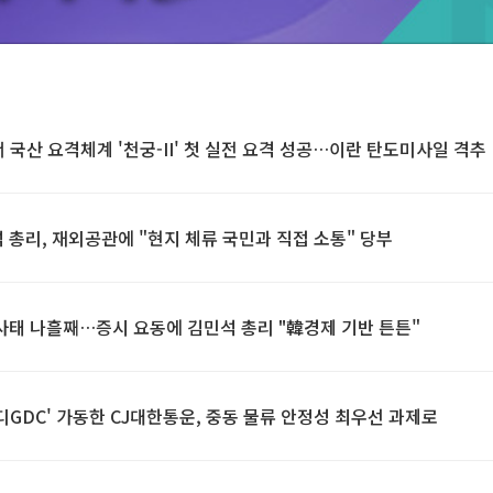
E서 국산 요격체계 '천궁-II' 첫 실전 요격 성공…이란 탄도미사일 격추
석 총리, 재외공관에 "현지 체류 국민과 직접 소통" 당부
동 사태 나흘째…증시 요동에 김민석 총리 "韓경제 기반 튼튼"
우디GDC' 가동한 CJ대한통운, 중동 물류 안정성 최우선 과제로