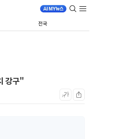
전국
치 강구"
가
가