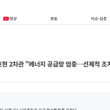
영상
포토
이슈·심층
이호현 2차관 "에너지 공급망 엄중…선제적 조