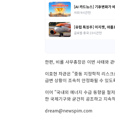
[AI 카드뉴스] 기후변화가 
사회
·
9시간전
[유럽 특징주] 이지젯, 아
글로벌·중국
·
23시간전
한편, 비롤 사무총장은 이번 사태와 
이호현 차관은 "중동 지정학적 리스크
급변 상황이 조속히 안정화될 수 있도록
이어 "국내외 에너지 수급 동향을 철저
한 국제기구와 굳건히 공조하고 지속적
dream@newspim.com